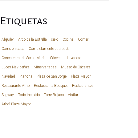
Etiquetas
Alquiler
Arco de la Estrella
cielo
Cocina
Comer
Como en casa
Completamente equipada
Concatedral de Santa María
Cáceres
Lavadora
Luces Navideñas
Minerva tapas
Museo de Cáceres
Navidad
Plancha
Plaza de San Jorge
Plaza Mayor
Restaurante Atrio
Restaurante Bouquet
Restaurantes
Segway
Todo incluido
Torre Bujaco
visitar
Árbol Plaza Mayor