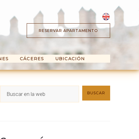
RESERVAR APARTAMENTO
NES
CÁCERES
UBICACIÓN
B
BUSCAR
u
s
c
a
r