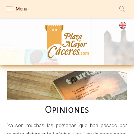
S
Menú
k
i
p
t
o
c
o
O
n
t
p
e
i
n
Opiniones
t
n
Ya son muchas las personas que han pasado por
i