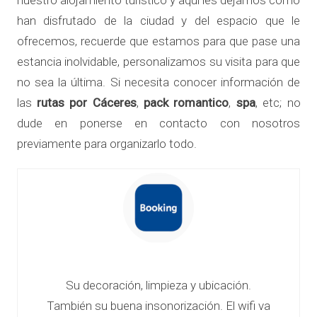
nuestro alojamiento turístico y aquí les dejamos como
o
han disfrutado de la ciudad y del espacio que le
ofrecemos, recuerde que estamos para que pase una
n
estancia inolvidable, personalizamos su visita para que
no sea la última. Si necesita conocer información de
e
las
rutas por Cáceres
,
pack romantico
,
spa
, etc; no
s
dude en ponerse en contacto con nosotros
previamente para organizarlo todo.
a
l
o
j
Su decoración, limpieza y ubicación.
a
También su buena insonorización. El wifi va