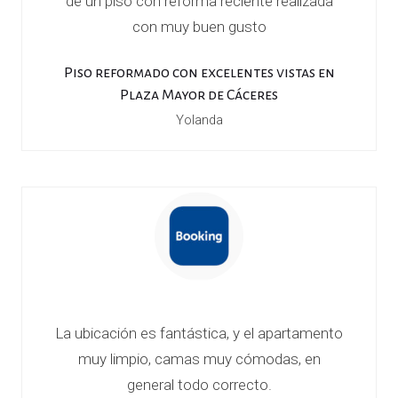
r
de un piso con reforma reciente realizada
con muy buen gusto
í
Piso reformado con excelentes vistas en
s
Plaza Mayor de Cáceres
t
Yolanda
i
c
o
s
La ubicación es fantástica, y el apartamento
muy limpio, camas muy cómodas, en
general todo correcto.