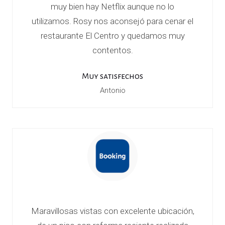
m
muy bien hay Netflix aunque no lo
utilizamos. Rosy nos aconsejó para cenar el
i
restaurante El Centro y quedamos muy
contentos.
e
n
Muy satisfechos
Antonio
t
o
s
t
u
Maravillosas vistas con excelente ubicación,