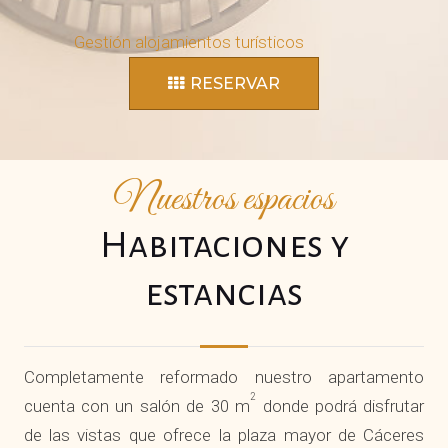
c
Gestión alojamientos turísticos
h
RESERVAR
a
s
Nuestros espacios
d
Habitaciones y
i
estancias
s
p
Completamente reformado nuestro apartamento
o
2
cuenta con un salón de 30 m
donde podrá disfrutar
de las vistas que ofrece la plaza mayor de Cáceres