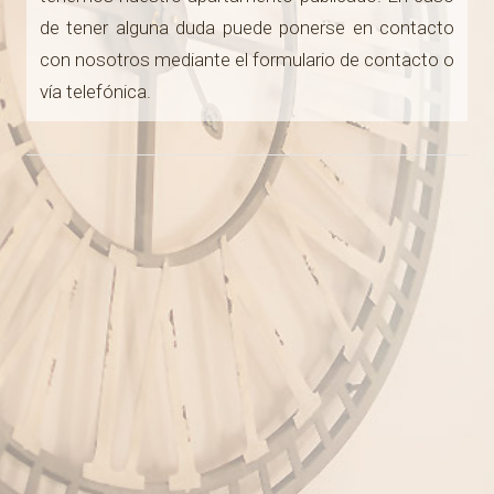
d
de tener alguna duda puede ponerse en contacto
con nosotros mediante el formulario de contacto o
a
vía telefónica.
r
i
o
d
e
f
e