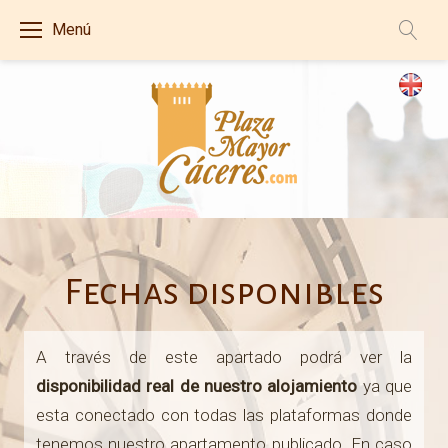
S
Menú
k
i
p
t
o
c
o
C
n
t
a
Fechas disponibles
e
l
n
A través de este apartado podrá ver la
t
e
disponibilidad real de nuestro alojamiento
ya que
esta conectado con todas las plataformas donde
n
tenemos nuestro apartamento publicado. En caso