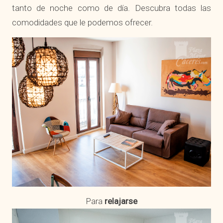
n
tanto de noche como de día. Descubra todas las
i
comodidades que le podemos ofrecer.
b
l
e
s
Para
relajarse