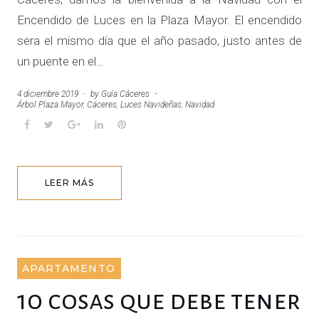
Encendido de Luces en la Plaza Mayor. El encendido
sera el mismo día que el año pasado, justo antes de
un puente en el…
4 diciembre 2019
by
Guía Cáceres
Árbol Plaza Mayor
,
Cáceres
,
Luces Navideñas
,
Navidad
F
T
G
L
P
a
w
o
i
i
c
i
o
n
n
e
t
g
k
t
LEER MÁS
b
t
l
e
e
o
e
e
d
r
o
r
+
I
e
k
n
s
t
APARTAMENTO
10 cosas que debe tener