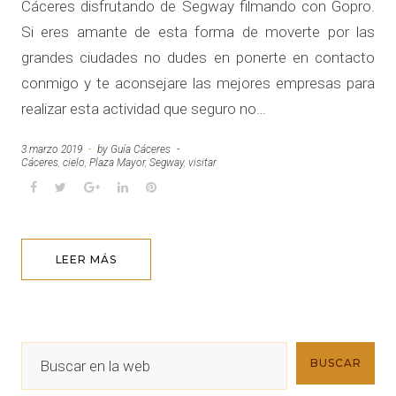
Cáceres disfrutando de Segway filmando con Gopro.
Si eres amante de esta forma de moverte por las
grandes ciudades no dudes en ponerte en contacto
conmigo y te aconsejare las mejores empresas para
realizar esta actividad que seguro no…
3 marzo 2019
by
Guía Cáceres
Cáceres
,
cielo
,
Plaza Mayor
,
Segway
,
visitar
F
T
G
L
P
a
w
o
i
i
c
i
o
n
n
e
t
g
k
t
LEER MÁS
b
t
l
e
e
o
e
e
d
r
o
r
+
I
e
k
n
s
t
B
BUSCAR
u