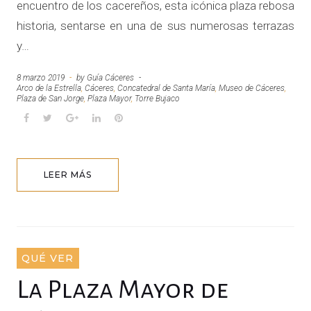
encuentro de los cacereños, esta icónica plaza rebosa
historia, sentarse en una de sus numerosas terrazas
y…
8 marzo 2019
by
Guía Cáceres
Arco de la Estrella
,
Cáceres
,
Concatedral de Santa María
,
Museo de Cáceres
,
Plaza de San Jorge
,
Plaza Mayor
,
Torre Bujaco
F
T
G
L
P
a
w
o
i
i
c
i
o
n
n
e
t
g
k
t
LEER MÁS
b
t
l
e
e
o
e
e
d
r
o
r
+
I
e
k
n
s
t
QUÉ VER
La Plaza Mayor de