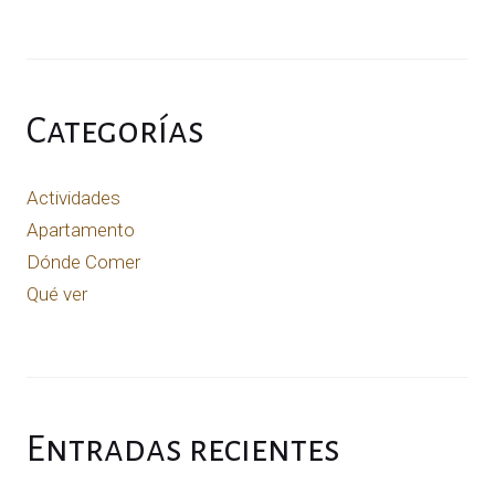
s
c
a
r
Categorías
p
o
Actividades
r
Apartamento
:
Dónde Comer
Qué ver
Entradas recientes