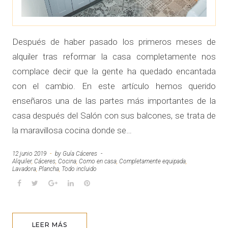
Después de haber pasado los primeros meses de
alquiler tras reformar la casa completamente nos
complace decir que la gente ha quedado encantada
con el cambio. En este artículo hemos querido
enseñaros una de las partes más importantes de la
casa después del Salón con sus balcones, se trata de
la maravillosa cocina donde se…
12 junio 2019
by
Guía Cáceres
Alquiler
,
Cáceres
,
Cocina
,
Como en casa
,
Completamente equipada
,
Lavadora
,
Plancha
,
Todo incluido
F
T
G
L
P
a
w
o
i
i
c
i
o
n
n
e
t
g
k
t
LEER MÁS
b
t
l
e
e