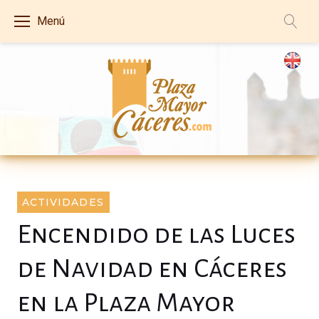
S
Menú
k
i
p
t
o
c
o
n
t
B
ACTIVIDADES
e
Encendido de las Luces
l
n
t
de Navidad en Cáceres
o
en la Plaza Mayor
g