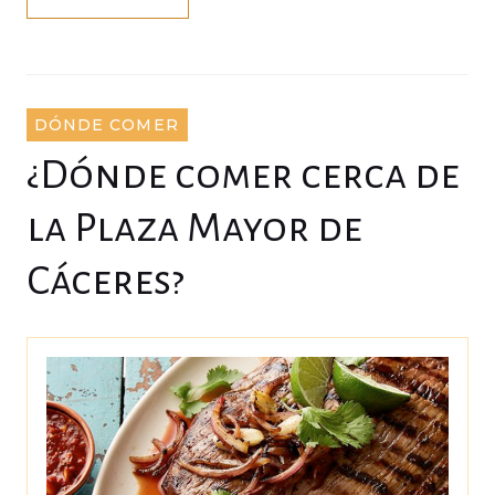
o
e
e
d
r
o
r
+
I
e
k
n
s
t
DÓNDE COMER
¿Dónde comer cerca de
la Plaza Mayor de
Cáceres?