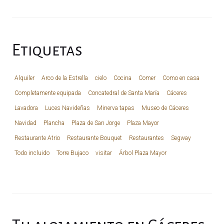
Etiquetas
Alquiler
Arco de la Estrella
cielo
Cocina
Comer
Como en casa
Completamente equipada
Concatedral de Santa María
Cáceres
Lavadora
Luces Navideñas
Minerva tapas
Museo de Cáceres
Navidad
Plancha
Plaza de San Jorge
Plaza Mayor
Restaurante Atrio
Restaurante Bouquet
Restaurantes
Segway
Todo incluido
Torre Bujaco
visitar
Árbol Plaza Mayor